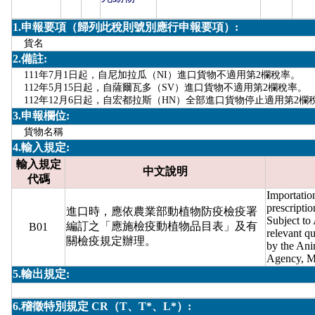
1.申報要項（歸列此稅則號別應行申報要項）:
貨名
2.備註:
111年7月1日起，自尼加拉瓜（NI）進口貨物不適用第2欄稅率。
112年5月15日起，自薩爾瓦多（SV）進口貨物不適用第2欄稅率。
112年12月6日起，自宏都拉斯（HN）全部進口貨物停止適用第2欄
3.申報欄位:
貨物名稱
4.輸入規定:
輸入規定
中文說明
代碼
Importation
prescriptio
進口時，應依農業部動植物防疫檢疫署
Subject to
編訂之「應施檢疫動植物品目表」及有
B01
relevant q
關檢疫規定辦理。
by the Ani
Agency, Mi
5.輸出規定:
6.稽徵特別規定 CR（T、T*、L*）: