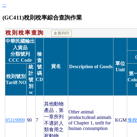
:::
(GC411)稅則稅率綜合查詢作業
稅則稅率查詢
中華民國輸出
入貨品
分類號列
檢
CCC Code
查
單位
貨名
Description of Goods
統
號
Unit
計
碼
第
稅則號別
CD
號
Col
Tariff NO
I
別
sc
其他動物
產品，第
Other animal
一章所列
products;dead animals
05119999
90
7
KGM
免
of Chapter 1, unfit for
不適於人
human consumption
類食用之
死動物