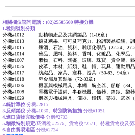
相關欄位諮詢電話：(02)25505500 轉接分機
1.稅則號別分類
分機#1012
動植物產品及其調製品（1-16章）
分機#1013
糖及糖果、可可及巧克力、粉調製品糕餅、調製
分機#1015
煙酒、石油、飼料、雜項化學品（22-24、27-2
分機#1014
藥品、肥料、染料、香料、化粧品、化學品、塑
分機#1007
礦物、石料、陶瓷、玻璃、珠寶、貴金屬、藝術品、
分機#1026
皮革、木材、紙類、鞋、帽、玩具、運動用品、雜項
分機#1017
紡織品、家具、寢具、燈具（50-63、94章）
分機#1018
卑金屬及其製品（72-83章）
分機#1006
機器與機械用具、車輛、航空器、船舶（84、86
分機#1008
電機電子設備、事務機器、儀器、鐘錶、樂器、武器（
分機#1029
機器與機械用具、儀器、鐘錶、樂器、武器（84
2.統計單位
分機#2815
3.反傾銷稅
分機#1030、
特別防衛措施
分機#1051
4.進口貨物完稅價格
分機#2703
5.稽徵特別規定:
菸酒稅 #2576、貨物稅#2571、特種貨物稅及勞務
6.自由貿易港區
分機#2724