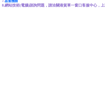
7.
簽審機關
8.網站技術(電腦)諮詢問題，請洽關港貿單一窗口客服中心，上班時間