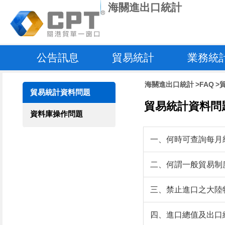
海關進出口統計
公告訊息
貿易統計
業務統
最新消息及新聞
資料庫說明
業務工作量
稿
海關進出口統計
FAQ
互動式圖表
各關業務工
貿易統計資料問題
量
資訊保護專區
資料庫查詢
貿易統計資料問
公務統計表
資料庫操作問題
綜合查詢
海關徵收稅
輔助查詢
一、何時可查詢每月
關稅收入(
統計資料下載
則分)
二、何謂一般貿易制
統計表
各關徵收稅
統計年刊
關稅配額貨
三、禁止進口之大陸物
值
進出口貿易統
計資料訂購
四、進口總值及出口